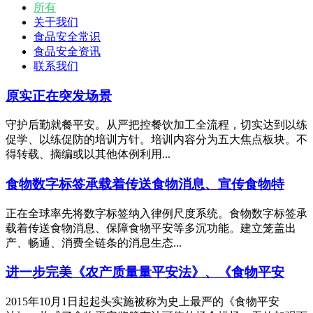
所有
关于我们
食品安全常识
食品安全资讯
联系我们
原实正在突发场景
守护后勤就餐平安。从严把控餐饮加工全流程，切实达到以练
促学、以练促防的培训方针。培训内容分为五大焦点板块。不
得转载、摘编或以其他体例利用...
食物数字标签承载着传送食物消息、宣传食物特
正在全球率先将数字标签纳入律例尺度系统。食物数字标签承
载着传送食物消息、保障食物平安等多沉功能。建立笼盖出
产、畅通、消费全链条的消息生态...
进一步完美《农产质量量平安法》、《食物平安
2015年10月1日起起头实施被称为史上最严的《食物平安