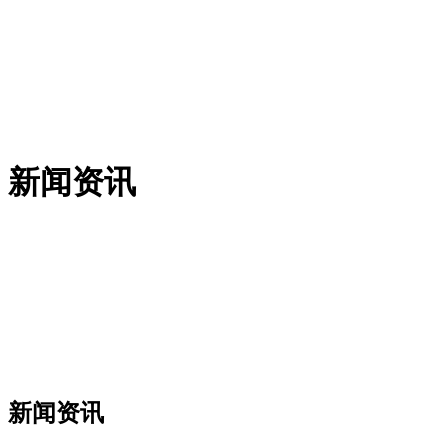
新闻资讯
新闻资讯