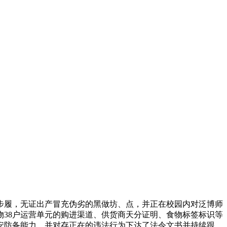
履，无证出产冒充伪劣的黑做坊、点，并正在校园内对泛博师
38户运营单元的购进渠道、供货商天分证明、食物标签标识等
安防备能力。并对存正在的违法行为下达了法令文书并持续跟