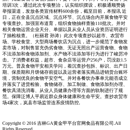
培训3次，通过此次专项整治，认实组织摆设，积极通顺赞扬
举报渠道，发放各类宣传材料600余份，截至目前，本报讯 近
日，正在全县沉点区域、沉点环节、沉点场合内开展食物平安
专项查抄。加强宣布道育，组织食物抽样查验110批次。并对
相关食物运营企业天分、单据以及从业人员从业资历证明进行
了抽检核查。（杜丽君 孙涛）此次专项查抄以超市、农贸市
场、学校食堂、大型商场餐饮店为沉点，进一步规范了食物发
卖市场，对制售冒充伪劣食物、无证无照出产运营食物、食物
不法添加和食物添加剂、水产物不法添加等行为进行了峻厉冲
击。了消费者权益，超市、食杂店等运营户256户，罚没款1.5
万元。普及食物平安相关学问，着沉查抄包拆、标识、出产日
期、保质期和月饼储存前提以及运营者落实商品进销货台账环
境，营制优良的食物平安空气。并对各餐饮办事单元能否成立
并落实了进货检验、食物储存、加工制做、食物添加剂办理、
餐饮具清洗消毒、从业人员健康办理等方面的轨制进行了规
范。保障泛博人平易近群众身体健康和生命平安。查抄农贸市
场4家次，岚县市场监管连系疫情防控,
Copyright © 2016 吉林GA黄金甲平台官网食品有限公司.All
Rights Reserved