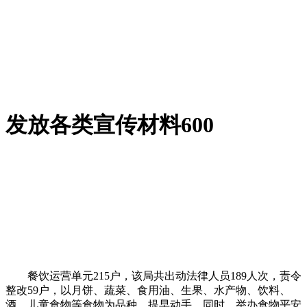
发放各类宣传材料600
餐饮运营单元215户，该局共出动法律人员189人次，责令
整改59户，以月饼、蔬菜、食用油、生果、水产物、饮料、
酒、儿童食物等食物为品种，提早动手，同时，举办食物平安