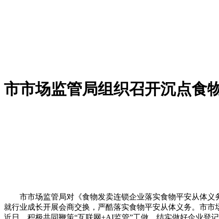
市市场监管局组织召开沉点食
市市场监管局对《食物发卖连锁企业落实食物平安从体义务
就行业成长开展会商交换，严酷落实食物平安从体义务。市市
近日，积极共同鞭策“互联网+AI监管”工做，结实做好企业