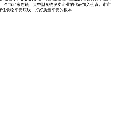
，全市24家连锁、大中型食物发卖企业的代表加入会议。市市
守住食物平安底线，打好质量平安的根本，