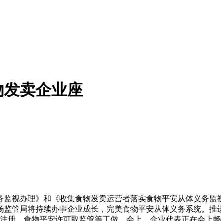
物发卖企业座
监视办理》和《收集食物发卖运营者落实食物平安从体义务监视
场监管局将持续办事企业成长，完美食物平安从体义务系统。推
登记注册、食物平安许可取监管等工做，会上，企业代表正在会上