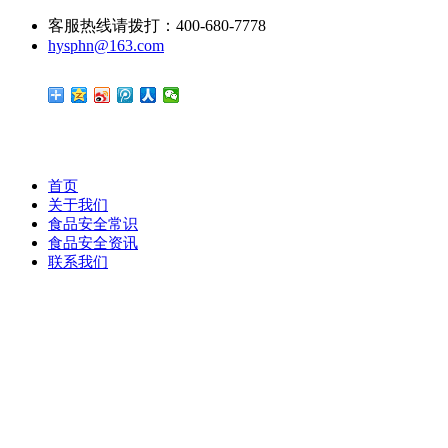
客服热线请拨打：400-680-7778
hysphn@163.com
首页
关于我们
食品安全常识
食品安全资讯
联系我们