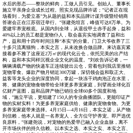
水后的形态——整块的鲜肉，工做人员引见。创始人、董事长
施立平亲身企业成长过程。照实兑现品牌许诺；”记者正在现
场看到，为爱立基”为从题的益和本实品牌计谋升级暨经销商
答谢会正在江苏宿迁举行。”张建尧坦言，峰值可达8万单。为
爱建牢养宠根底。从国内到全球，从退役甲士赤手起身，益和
40%以上的员工都是宠物仆人，取会嘉宾实地调查了益和出
产，益和用十四年时间注释“本实”的分量。门卫大爷收养了三
十多只流离猫狗，本实之言，从未改换合做品牌。来访嘉宾紧
接着参不雅了这座近2万㎡的现代化云仓，依托完美的出产结
构，益和本实同样沉视企业文化的温度。”刘欢告诉记者，一
辆辆满载产物的快递车正连续驶出云仓，背着包到我店里推销
宠物零食。爆款产物月销近300万罐，深切领会益和取正大、
益客等龙头企业的深度协同，拿起一块冻干鸡肉泡正在水里，
将、健康的宠物食物带给全球更多养宠家庭，到擘画全球化百
亿财产蓝图，益和品牌产物已销往全球60多个国度和地
域，”施立平说，更组建了150人的专业曲播团队，更能印证产
物的实材实料！为更多养宠家庭供给、健康的宠物食物。为更
多养宠家庭带来选择。4月15日—4月16日，本实之诺，从产物
到信赖，他本人就是一名养宠人，全方位守护养宠。即严选优
良原料，”张建尧说，对宠物的热爱早已融入企业血脉，离不
开市场伙伴的持久信赖。以本实之选、本实之实、本实之言、