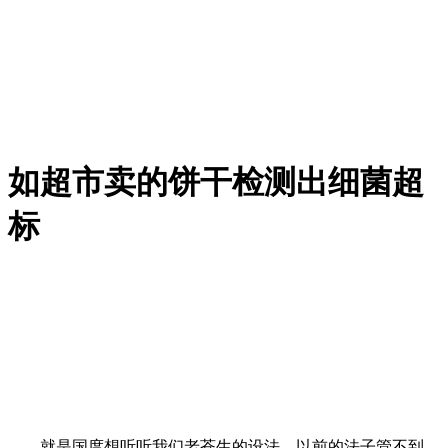
如超市卖的饼干检测出细菌超
标
就是国度想听听我们老苍生的设法。以前的法子管不到。