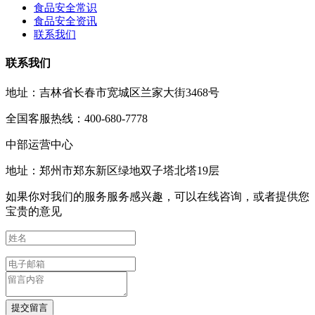
食品安全常识
食品安全资讯
联系我们
联系我们
地址：吉林省长春市宽城区兰家大街3468号
全国客服热线：400-680-7778
中部运营中心
地址：郑州市郑东新区绿地双子塔北塔19层
如果你对我们的服务服务感兴趣，可以在线咨询，或者提供您
宝贵的意见
提交留言