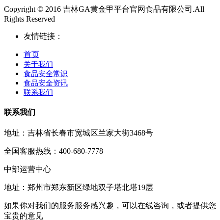
Copyright © 2016 吉林GA黄金甲平台官网食品有限公司.All
Rights Reserved
友情链接：
首页
关于我们
食品安全常识
食品安全资讯
联系我们
联系我们
地址：吉林省长春市宽城区兰家大街3468号
全国客服热线：400-680-7778
中部运营中心
地址：郑州市郑东新区绿地双子塔北塔19层
如果你对我们的服务服务感兴趣，可以在线咨询，或者提供您
宝贵的意见