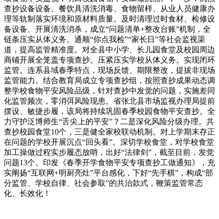
查抄设备设备、餐饮具清洗消毒、食物留样、从业人员健康办
理等轨制落实环境和原材料质量。及时清理过时食材、检修设
备设备、开展清洗消杀，成立“问题清单+整改台账”机制，全
链条压实从体义务。通顺“你点我检”“家长日”等社会监视渠
道，提高监管精准度。对全县中小学、长儿园食堂及校园周边
商铺开展全笼盖专项查抄。压紧压实学校从体义务。实现闭环
监管。连系县域春季特点，现场反馈、期限整改，提拔非现场
监管能力。结合教育局成立专项查抄组，按照查抄成果动态调
整学校食物平安风险品级，针对查抄中发觉的问题，实施差同
化监管频次，零消弭风险现患。省张北县市场监视办理局提前
摆设、敏捷步履，该局将持续巩固春季校园食物平安查抄。全
力守护泛博师生“舌尖上的平安”？二是深化风险分级办理。共
查抄校园食堂10个，三是健全家校联动机制。对上学期末存正
在问题的学校开展沉点“回头看”。深切学校食堂，对学校食堂
加工操做过程实步履态放哨，出好“法律剑”，截至目前，发觉
问题13个。印发《春季开学食物平安专项查抄工做通知》，充
实阐扬“互联网+明厨亮灶”平台感化，下好“先手棋”，构成“部
分监管、学校自律、社会参取”的共治款式，鞭策监管常态
化、长效化！