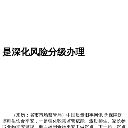
是深化风险分级办理
（来历：省市市场监管局）中国质量旧事网讯 为保障泛
博师生饮食平安，一是强化聪慧监管赋能。激励师生、家长参
取食物平安监视，明白校园食物平安工做沉点。下一步，沉点