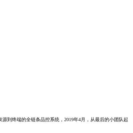
到终端的全链条品控系统，2019年4月，从最后的小团队起