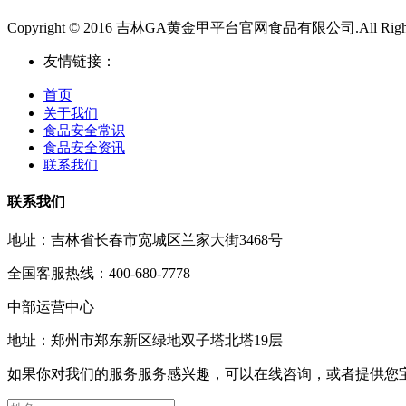
Copyright © 2016 吉林GA黄金甲平台官网食品有限公司.All Rights 
友情链接：
首页
关于我们
食品安全常识
食品安全资讯
联系我们
联系我们
地址：吉林省长春市宽城区兰家大街3468号
全国客服热线：400-680-7778
中部运营中心
地址：郑州市郑东新区绿地双子塔北塔19层
如果你对我们的服务服务感兴趣，可以在线咨询，或者提供您