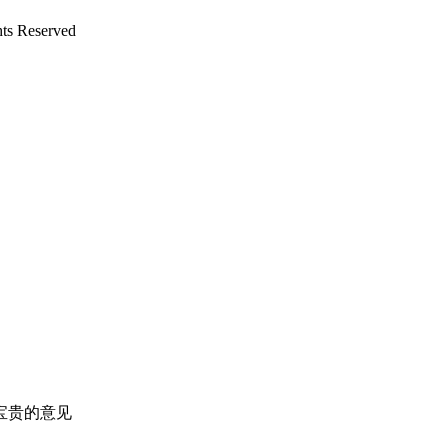
Reserved
宝贵的意见