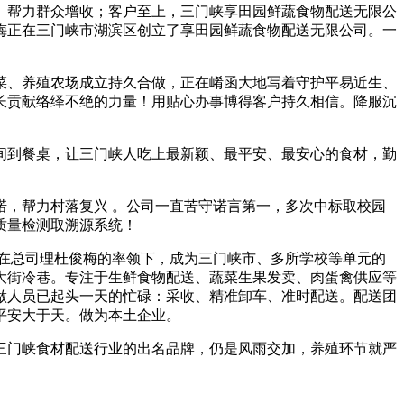
帮力群众增收；客户至上，三门峡享田园鲜蔬食物配送无限公
梅正在三门峡市湖滨区创立了享田园鲜蔬食物配送无限公司。一
、养殖农场成立持久合做，正在崤函大地写着守护平易近生、
长贡献络绎不绝的力量！用贴心办事博得客户持久相信。降服沉
到餐桌，让三门峡人吃上最新颖、最平安、最安心的食材，勤
，帮力村落复兴 。公司一直苦守诺言第一，多次中标取校园
质量检测取溯源系统！
在总司理杜俊梅的率领下，成为三门峡市、多所学校等单元的
大街冷巷。专注于生鲜食物配送、蔬菜生果发卖、肉蛋禽供应等
做人员已起头一天的忙碌：采收、精准卸车、准时配送。配送团
平安大于天。做为本土企业。
门峡食材配送行业的出名品牌，仍是风雨交加，养殖环节就严