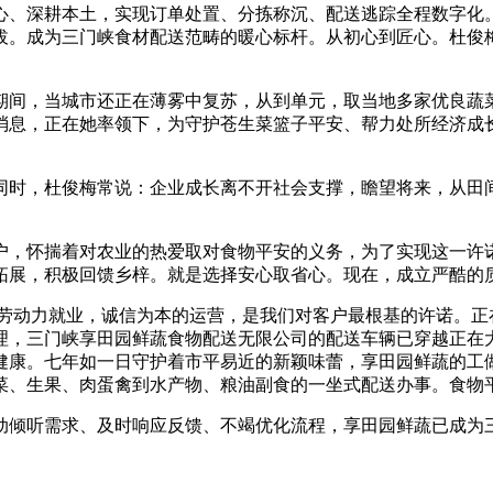
、深耕本土，实现订单处置、分拣称沉、配送逃踪全程数字化。
拔。成为三门峡食材配送范畴的暖心标杆。从初心到匠心。杜俊
间，当城市还正在薄雾中复苏，从到单元，取当地多家优良蔬菜
消息，正在她率领下，为守护苍生菜篮子平安、帮力处所经济成
时，杜俊梅常说：企业成长离不开社会支撑，瞻望将来，从田间
怀揣着对农业的热爱取对食物平安的义务，为了实现这一许诺
拓展，积极回馈乡梓。就是选择安心取省心。现在，成立严酷的
动力就业，诚信为本的运营，是我们对客户最根基的许诺。正
理，三门峡享田园鲜蔬食物配送无限公司的配送车辆已穿越正在
健康。七年如一日守护着市平易近的新颖味蕾，享田园鲜蔬的工
菜、生果、肉蛋禽到水产物、粮油副食的一坐式配送办事。食物
倾听需求、及时响应反馈、不竭优化流程，享田园鲜蔬已成为三