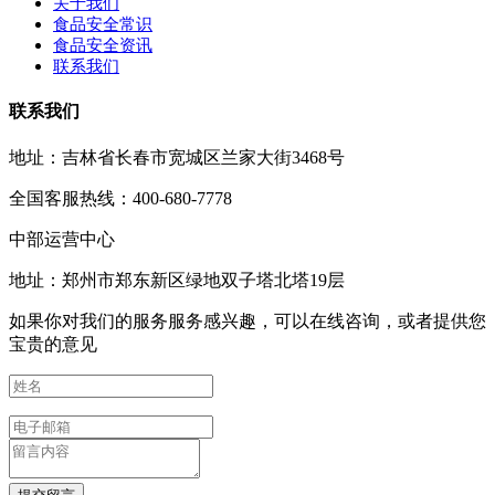
关于我们
食品安全常识
食品安全资讯
联系我们
联系我们
地址：吉林省长春市宽城区兰家大街3468号
全国客服热线：400-680-7778
中部运营中心
地址：郑州市郑东新区绿地双子塔北塔19层
如果你对我们的服务服务感兴趣，可以在线咨询，或者提供您
宝贵的意见