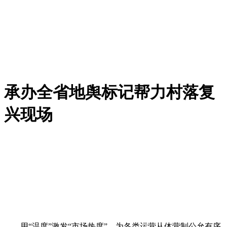
承办全省地舆标记帮力村落复
兴现场
用“温度”激发“市场热度”。为各类运营从体营制公允有序