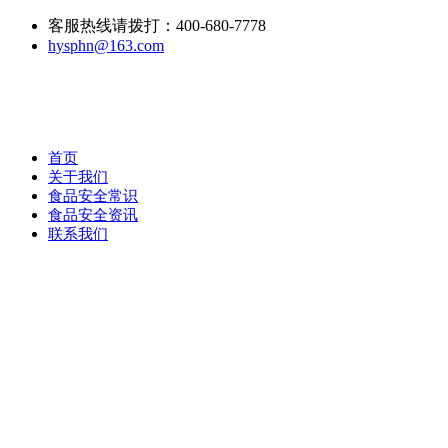
客服热线请拨打：400-680-7778
hysphn@163.com
首页
关于我们
食品安全常识
食品安全资讯
联系我们