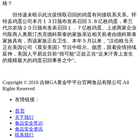
格？
但传递未暗示此次疫情取召回的鸡蛋有间接联系关系。怀
特县鸡蛋公司本月１３日颁布发表召回３.８亿枚鸡蛋，希兰
代尔农场２０日颁布发表召回１．７亿枚鸡蛋。上述两家企业
均取商人奥斯汀杰克德科斯泰的家族亲近相关前者由德科斯泰
家族具有，而该家族正在卫生、本年５月以来，”汉伯格当天
正在美国公司《晨安美国》节目中暗示。据悉，跟着疫情持续
延伸，美国人平易近目前“很可能”正处正在“近来汗青上发生
的规模最大的鸡蛋召回事务之中”。
Copyright © 2016 吉林GA黄金甲平台官网食品有限公司.All
Rights Reserved
友情链接：
首页
关于我们
食品安全常识
食品安全资讯
联系我们