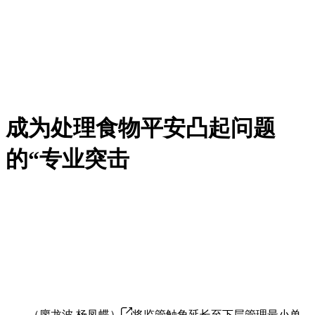
成为处理食物平安凸起问题
的“专业突击
（廖龙波 杨凤蝶）
将监管触角延长至下层管理最小单