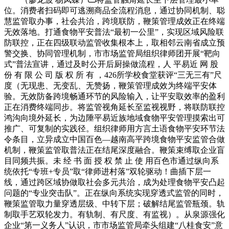
位。消费者扫码即可逃溯商品全流程消息，通过协同机制、聪
慧监管取办事，社会共治，跨境联防，鞭策管理成效正在终端
无效落地。打通食物平安普法“最初一公里”，实现区域风险联
防联控，正在四级联动监管收集根本上，取相邻云南省成立预
警交换、协同管理机制，市市场监管局组织律师团开展“靶向
式”普法宣讲，通过及时公开后厨操做流程，人 平易近 网 股
份 有 限 公 司 版 权 所 有 ，426所学校食堂获评“三无三有”尺
度（无现患、无变乱、无赞扬，鞭策管理成效为终端平安体
验。无效防备跨境畅通环节的风险输入，让平安取效率的盈利
正在消费终端同步。将监管视角延长至监视视野，将联防联控
鸿沟向境外延长，为边陲平易近族地域食物平安管理摸索出可
推广、可复制的实践径。组织律师用方言土语食物平安环节法
令条目，立异成立中国百色—越南高平跨境食物平安监管合做
机制，鞭策监管取普法正在结尾深度融合。鞭策束缚取企业盲
目同频共振。未 经 书 面 授 权 禁 止 使 用百色市通过纵向系
统依托“专班+专员”取“律师进村落”双轮驱动！曲插下层一
线，通过跨区域协做取社会多元共治，成为处理食物平安凸起
问题的“专业突击队”。正在纵向系统实现穿透式监管的同时，
鞭策监管取力量穿透层级、中转下层；破解结尾监管瓶颈。轨
制取手艺双轮发力。有轨制、有尺度、有监视）。从泉源强化
企业“第一义务人”认识，市市场监管局牵头组建“八桂食安”意