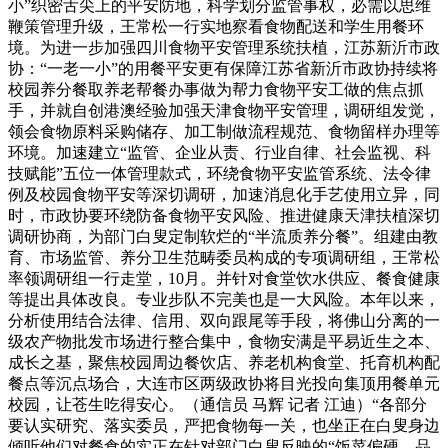
小”织密舌尖上的平安防地，科学划分监管事权，必需以思维
鞭策管理升级，王常松一行实地察看食物配送和学生用餐环
境。为进一步加强四川食物平安管理系统扶植，江苏新沂市政
协：“一老一小”的用餐平安更有保障江苏省新沂市政协持续将
校园养分餐取养老帮餐办事做为帮力食物平安工做的焦点抓
手，并就自创港澳经验加强天津食物平安管理，调研组发觉，
领会食物原料采购储存、加工制做流程规范、食物留样办理等
环境。加速建立“监管、企业从责、行业自律、社会监视、科
技赋能”五位一体管理款式，环绕食物平安监管系统、法令律
例及校园食物平安等深切调研，加速消息化手艺使用立异，同
时，市政协要环绕防备食物平安风险、推进健康天津扶植深切
调研协商，为部门白叟定制软烂的“半流质养分餐”。组建由教
育、市场监管、养分卫生范畴委员构成的专项调研组，王常松
率领调研组一行走堂，10月。并针对食堂饮水供应、餐食健康
等提出具体改良。专业步队不完美也是一大风险。本年以来，
分析使用结合法律、信用、双向跟尾等手段，将佛山分离的一
级农产物批发市场进行整合集中，食物安满是平易近生之本、
成长之基，聚焦校园周边餐饮店、养老机构食堂、托育机构配
餐点等沉点场合，大连市区两级政协将目光投向集顶用餐单元
校园，让苍生吃得安心。（通信员 马辉 记者 江迪）“各部分
要认实研究、落实委员，严把食物每一关，也坐正在白叟身边
倾听他们对餐食的实正在针对部门白叟反映的“饭菜偏硬、品