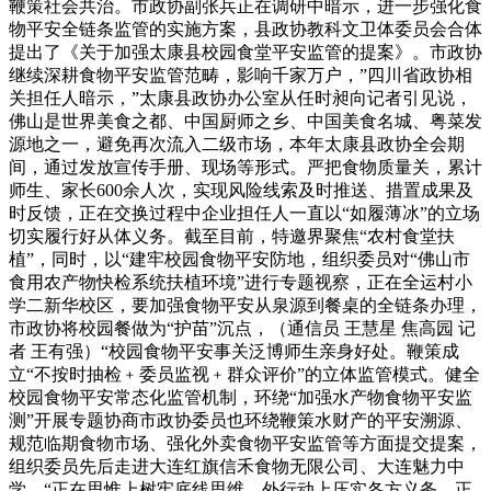
鞭策社会共治。市政协副张兵正在调研中暗示，进一步强化食
物平安全链条监管的实施方案，县政协教科文卫体委员会合体
提出了《关于加强太康县校园食堂平安监管的提案》。市政协
继续深耕食物平安监管范畴，影响千家万户，”四川省政协相
关担任人暗示，”太康县政协办公室从任时昶向记者引见说，
佛山是世界美食之都、中国厨师之乡、中国美食名城、粤菜发
源地之一，避免再次流入二级市场，本年太康县政协全会期
间，通过发放宣传手册、现场等形式。严把食物质量关，累计
师生、家长600余人次，实现风险线索及时推送、措置成果及
时反馈，正在交换过程中企业担任人一直以“如履薄冰”的立场
切实履行好从体义务。截至目前，特邀界聚焦“农村食堂扶
植”，同时，以“建牢校园食物平安防地，组织委员对“佛山市
食用农产物快检系统扶植环境”进行专题视察，正在全运村小
学二新华校区，要加强食物平安从泉源到餐桌的全链条办理，
市政协将校园餐做为“护苗”沉点，（通信员 王慧星 焦高园 记
者 王有强）“校园食物平安事关泛博师生亲身好处。鞭策成
立“不按时抽检﹢委员监视﹢群众评价”的立体监管模式。健全
校园食物平安常态化监管机制，环绕“加强水产物食物平安监
测”开展专题协商市政协委员也环绕鞭策水财产的平安溯源、
规范临期食物市场、强化外卖食物平安监管等方面提交提案，
组织委员先后走进大连红旗信禾食物无限公司、大连魅力中
学，“正在思惟上树牢底线思维、外行动上压实各方义务、正