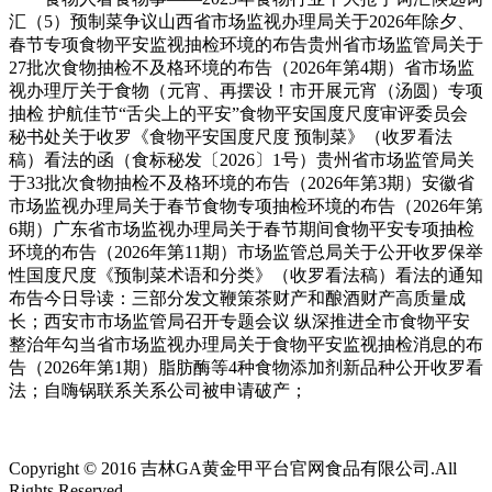
汇（5）预制菜争议山西省市场监视办理局关于2026年除夕、
春节专项食物平安监视抽检环境的布告贵州省市场监管局关于
27批次食物抽检不及格环境的布告（2026年第4期）省市场监
视办理厅关于食物（元宵、再摆设！市开展元宵（汤圆）专项
抽检 护航佳节“舌尖上的平安”食物平安国度尺度审评委员会
秘书处关于收罗《食物平安国度尺度 预制菜》（收罗看法
稿）看法的函（食标秘发〔2026〕1号）贵州省市场监管局关
于33批次食物抽检不及格环境的布告（2026年第3期）安徽省
市场监视办理局关于春节食物专项抽检环境的布告（2026年第
6期）广东省市场监视办理局关于春节期间食物平安专项抽检
环境的布告（2026年第11期）市场监管总局关于公开收罗保举
性国度尺度《预制菜术语和分类》（收罗看法稿）看法的通知
布告今日导读：三部分发文鞭策茶财产和酿酒财产高质量成
长；西安市市场监管局召开专题会议 纵深推进全市食物平安
整治年勾当省市场监视办理局关于食物平安监视抽检消息的布
告（2026年第1期）脂肪酶等4种食物添加剂新品种公开收罗看
法；自嗨锅联系关系公司被申请破产；
Copyright © 2016 吉林GA黄金甲平台官网食品有限公司.All
Rights Reserved