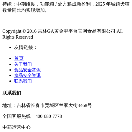
持续；中期维度，功能粮 / 处方粮成新盈利，2025 年城镇犬猫
数量同比均实现增加。
Copyright © 2016 吉林GA黄金甲平台官网食品有限公司.All
Rights Reserved
友情链接：
首页
关于我们
食品安全常识
食品安全资讯
联系我们
联系我们
地址：吉林省长春市宽城区兰家大街3468号
全国客服热线：400-680-7778
中部运营中心