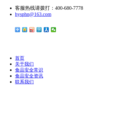
客服热线请拨打：400-680-7778
hysphn@163.com
首页
关于我们
食品安全常识
食品安全资讯
联系我们