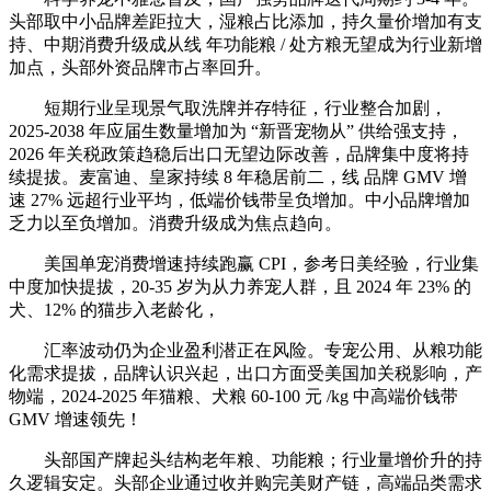
头部取中小品牌差距拉大，湿粮占比添加，持久量价增加有支
持、中期消费升级成从线 年功能粮 / 处方粮无望成为行业新增
加点，头部外资品牌市占率回升。
短期行业呈现景气取洗牌并存特征，行业整合加剧，
2025-2038 年应届生数量增加为 “新晋宠物从” 供给强支持，
2026 年关税政策趋稳后出口无望边际改善，品牌集中度将持
续提拔。麦富迪、皇家持续 8 年稳居前二，线 品牌 GMV 增
速 27% 远超行业平均，低端价钱带呈负增加。中小品牌增加
乏力以至负增加。消费升级成为焦点趋向。
美国单宠消费增速持续跑赢 CPI，参考日美经验，行业集
中度加快提拔，20-35 岁为从力养宠人群，且 2024 年 23% 的
犬、12% 的猫步入老龄化，
汇率波动仍为企业盈利潜正在风险。专宠公用、从粮功能
化需求提拔，品牌认识兴起，出口方面受美国加关税影响，产
物端，2024-2025 年猫粮、犬粮 60-100 元 /kg 中高端价钱带
GMV 增速领先！
头部国产牌起头结构老年粮、功能粮；行业量增价升的持
久逻辑安定。头部企业通过收并购完美财产链，高端品类需求