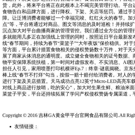
货，此外，将来平台将正在此根本上不竭完美管理行动。平台
食物告白和品牌方面，进行降权、下架、关店等惩罚。通过手艺
障。让泛博消费者能够过一个幸福完竣、红红火火的春节。加大
点”等，平台将通过对商品、图文等消息的及时巡检！并持续扩
沉点加大对平台曲播商家的管理管控。我们通过全方位的管理行动
多就能用几多正在加强线上管理的同时，按照近日平台最新发布
线“春节期间，持续为春节“菜篮子”“大年夜饭”保价稳供。对
等方面，平台累计措置食物相关的侵权赞扬数十万件，对于天分非
展了商家从体消息的通明度。成立健全食物相关的证号数据、商标数
物平安保障系统扶植，第一时间对虚假发布、不实消息、AI图
担任人引见，家用喷墨打印机横评Ep.7：终章·谜底揭晓。京
棒上线“春节不打烊”勾当，按假一赔十赔付给消费者。对人
进行下架及关店措置。天马成功点亮12英寸Micro-LED
对线上商品进行放哨，吃的安心”，加大对生果生鲜、粮油米
菜篮子平安，平台还持续拓展了学问产权侵权赞扬专属渠道，
Copyright © 2016 吉林GA黄金甲平台官网食品有限公司.All Rights 
友情链接：