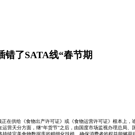
插错了SATA线“春节期
正在供给《食物出产许可证》或《食物运营许可证》根本上，谁
在运营天分方面，继“年货节”之后，由国度市场监视办理总局、
将持续完美食物数据库的精细化扶植，确保消费者的权益能够获