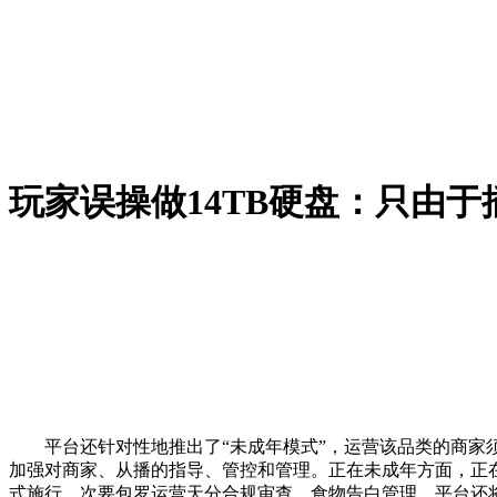
玩家误操做14TB硬盘：只由于
平台还针对性地推出了“未成年模式”，运营该品类的商家须
加强对商家、从播的指导、管控和管理。正在未成年方面，正
式施行，次要包罗运营天分合规审查、食物告白管理，平台还