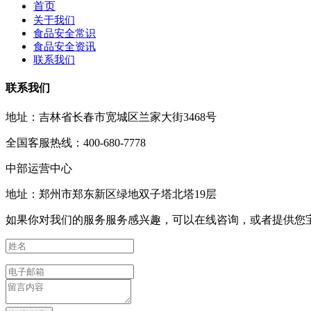
首页
关于我们
食品安全常识
食品安全资讯
联系我们
联系我们
地址：吉林省长春市宽城区兰家大街3468号
全国客服热线：400-680-7778
中部运营中心
地址：郑州市郑东新区绿地双子塔北塔19层
如果你对我们的服务服务感兴趣，可以在线咨询，或者提供您