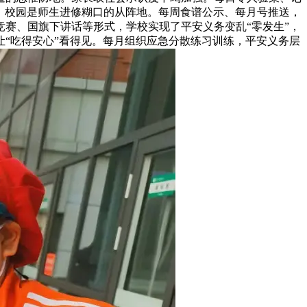
。校园是师生进修糊口的从阵地。每周食谱公示、每月号推送，
赛、国旗下讲话等形式，学校实现了平安义务变乱“零发生”，
“吃得安心”看得见。每月组织应急分散练习训练，平安义务层