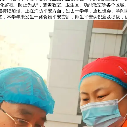
会化监视。防止为从”，笼盖教室、卫生区、功能教室等各个区域
赖持续加强。正在消防平安方面，过去一学年，通过班会、学问竞
置，本学年未发生一路食物平安变乱，师生平安认识遍及提拔，让