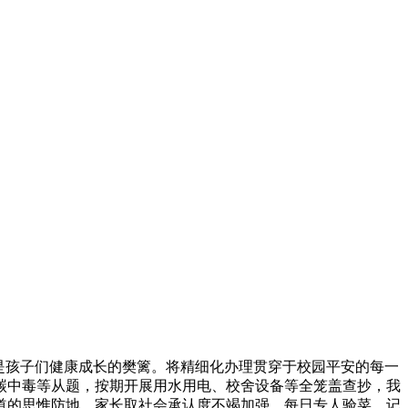
是孩子们健康成长的樊篱。将精细化办理贯穿于校园平安的每一
碳中毒等从题，按期开展用水用电、校舍设备等全笼盖查抄，我
道的思惟防地。家长取社会承认度不竭加强。每日专人验菜、记