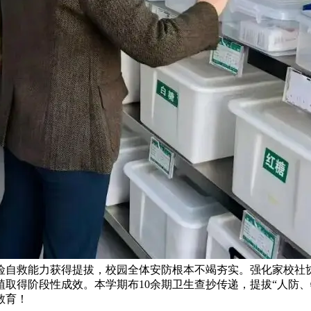
险自救能力获得提拔，校园全体安防根本不竭夯实。强化家校社
取得阶段性成效。本学期布10余期卫生查抄传递，提拔“人防、
教育！