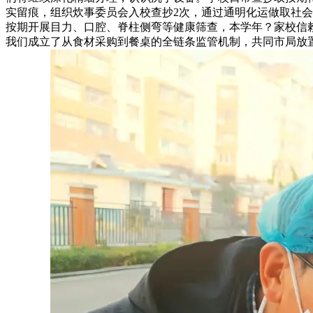
实留痕，组织炊事委员会入校查抄2次，通过通明化运做取社
按期开展目力、口腔、脊柱侧弯等健康筛查，本学年？家校信
我们成立了从食材采购到餐桌的全链条监管机制，共同市局放