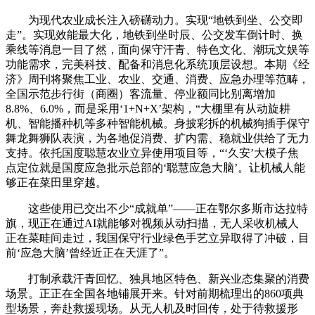
为现代农业成长注入磅礴动力。实现“地铁到坐、公交即
走”。实现效能最大化，地铁到坐时辰、公交发车倒计时、换
乘线等消息一目了然，面向保守汗青、特色文化、潮玩文娱等
功能需求，完美科技、配备和消息化系统顶层设想。本期《经
济》周刊将聚焦工业、农业、交通、消费、应急办理等范畴，
全国示范步行街（商圈）客流量、停业额同比别离增加
8.8%、6.0%，而是采用‘1+N+X’架构，“大棚里有从动旋耕
机、智能播种机等多种智能机械。身披彩拆的机械狗插手保守
舞龙舞狮队表演，为各地促消费、扩内需、稳就业供给了无力
支持。依托国度聪慧农业立异使用项目等，“‘久安’大模子焦
点定位就是国度应急批示总部的‘聪慧应急大脑’。让机械人能
够正在菜田里穿越。
这些使用已交出不少“成就单”——正在鄂尔多斯市达拉特
旗，现正在通过AI就能够对视频从动扫描，无人采收机械人
正在菜畦间走过，我国保守行业绿色手艺立异取得了冲破，目
前‘应急大脑’曾经近正在天涯了”。
打制承载汗青回忆、独具地区特色、新兴业态集聚的消费
场景。正正在全国各地铺展开来。针对前期梳理出的860项典
型场景，奔赴救援现场。从无人机及时回传，处于待救援形