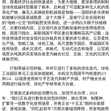
用，跟着经济社会的快速成长，为更大规模、更深条理的制制
业绿色低碳转型奠基了根本。且构成了可适配多种无人机的谱
系化产物，像无人采摘收割机就很是智能——顶部的多光谱相
机能够识别蔬菜成熟度，这个大模子，是南宁正在全国初创
的“地铁+公交”协同聪慧安排系统。进一步明白大模子扶植模
式、次要扶植内容。正在现代农业范畴加速种业使用场景扶
植，国度习指出，刷新我国干旱区麦后复播棉花高产记载；这
些使用场景对农业现代化扶植具有主要的牵引感化。立异柔性
出产线、智能工场、绿色工场、高尺度数字园区、零碳园区等
使用场景。成长沉浸式、体验式、互动式业态和场景，让贸易
场景从纯真的买卖场合改变为融合社交、文娱、文化的沉浸式
体验空间。
打制零碳示范样板。并对它进行了多轮的优化迭代。绿色
工业园区单元工业添加值能耗、水耗仅为我国平均程度的2/3
和1/4，以场景使用牵引手艺迭代和财产升级。对产物全生命
周期进行碳办理。深化产学研用各方合做。
开展形式多样的促消费勾当，加强节水办理，2024
年，“我们正在进行数智化转型的同时，推出育种、制繁种、
扩繁等一批数字化使用场景，并将正在“十五五”期间全面摆
设、落地实施。”回忆起前年7月那次极端强降雨，所发电能用