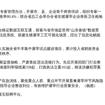
专家管理办法，开展市、县、企业骨干师资培训，组织专家一
格率80.4%；联合省总工会举办全省生猪屠宰企业兽医卫生检验
格证数据互联互通，探索与省市场监管局“山东食链”数据贯
型信息系统、搭建生猪屠宰工艺可视化场景，蹚出了信息化赋能
实施全省牛羊集中屠宰试点建设项目，累计投入省财政资金
营秩序。
品开展监督抽检，严肃查处违法违规行为。先后开展四部门打击整
省接到举报线索338起，行政执法立案161起，移送涉嫌犯罪案
产应急演练，聚焦重点人群、重点环节开展畜禽屠宰环节风险隐
0项，指导企业整改到位，有效维护屠宰行业质量安全。（杨惠）
级互联网平台。