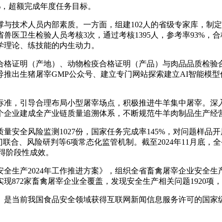
4%，超额完成年度任务目标。
技术人员内部素质。一方面，组建102人的省级专家库，制定
医卫生检验人员考核3次，通过考核1395人，参考率93%，合
学理论、练技能的内生动力。
证明（产地）、动物检疫合格证明（产品）与肉品品质检验合
推出生猪屠宰GMP公众号、建立专门网站探索建立AI智能模
准，引导合理布局小型屠宰场点，积极推进牛羊集中屠宰。深入
，12个企业建成全产业链质量追溯体系，不断规范牛羊肉制品生产经
量安全风险监测1027份，国家任务完成率145%，对问题样
合、风险研判等6项常态化监管机制。截至2024年11月底，全
取得阶段性成效。
生产2024年工作推进方案》，组织全省畜禽屠宰企业安全生
，实现872家畜禽屠宰企业全覆盖，发现安全生产相关问题192
是当前我国食品安全领域获得互联网新闻信息服务许可的国家