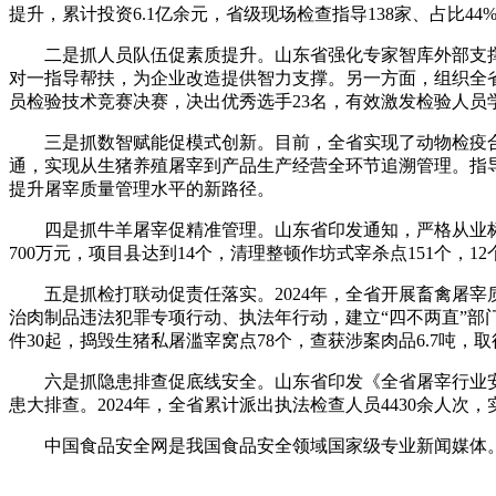
提升，累计投资6.1亿余元，省级现场检查指导138家、占比4
二是抓人员队伍促素质提升。山东省强化专家智库外部支撑与
对一指导帮扶，为企业改造提供智力支撑。另一方面，组织全省兽
员检验技术竞赛决赛，决出优秀选手23名，有效激发检验人员
三是抓数智赋能促模式创新。目前，全省实现了动物检疫合格
通，实现从生猪养殖屠宰到产品生产经营全环节追溯管理。指导
提升屠宰质量管理水平的新路径。
四是抓牛羊屠宰促精准管理。山东省印发通知，严格从业标
700万元，项目县达到14个，清理整顿作坊式宰杀点151个
五是抓检打联动促责任落实。2024年，全省开展畜禽屠宰质
治肉制品违法犯罪专项行动、执法年行动，建立“四不两直”部门联
件30起，捣毁生猪私屠滥宰窝点78个，查获涉案肉品6.7吨，
六是抓隐患排查促底线安全。山东省印发《全省屠宰行业安全
患大排查。2024年，全省累计派出执法检查人员4430余人次
中国食品安全网是我国食品安全领域国家级专业新闻媒体。