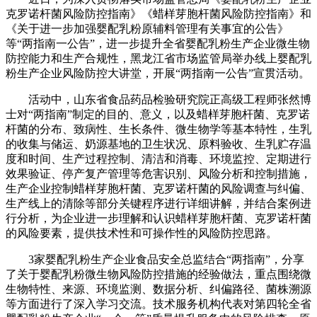
克罗诺杆菌风险防控指南》《蜡样芽胞杆菌风险防控指南》和
《关于进一步加强婴配乳粉原辅料管理有关事宜的公告》
等“两指南一公告”，进一步提升全省婴配乳粉生产企业微生物
防控能力和生产合规性，黑龙江省市场监管局举办线上婴配乳
粉生产企业风险防控大讲堂，开展“两指南一公告”宣贯活动。
活动中，山东省食品药品检验研究院正高级工程师张然博
士对“两指南”制定的目的、意义，以及蜡样芽胞杆菌、克罗诺
杆菌的分布、致病性、生长条件、微生物学等基本特性，生乳
的收集与储运、奶源基地的卫生状况、原料验收、生乳贮存温
度和时间、生产过程控制、清洁和消毒、环境监控、定期进行
效果验证、停产复产管理等危害识别、风险分析和控制措施，
生产企业控制蜡样芽胞杆菌、克罗诺杆菌的风险调查与纠偏、
生产线上的清除等部分关键程序进行详细讲解，并结合案例进
行分析，为企业进一步理解和认识蜡样芽胞杆菌、克罗诺杆菌
的风险要素，提供技术性和可操作性的风险防控思路。
3家婴配乳粉生产企业食品安全总监结合“两指南”，分享
了关于婴配乳粉微生物风险防控措施的经验做法，重点围绕微
生物特性、来源、环境监测、数据分析、纠偏路径、菌株溯源
等方面进行了深入学习交流。技术服务机构代表对第四轮全省