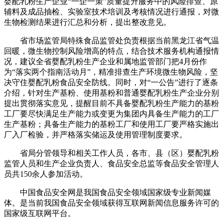
婴配乳粉生产企业“一企一策”质量提升服务中的风险排查、原
辅料及成品抽检、实验室技术培训及考核情况进行通报，对微
生物检测结果进行汇总和分析，提出整改意见。
省市场监管局特殊食品监管处负责根据当前黑龙江省气温
回暖，微生物控制风险增高的特点，结合技术服务机构通报情
况，建议全省婴配乳粉生产企业和属地监管部门把4月份作
为“落实两个指南活动月”，精准排查生产环境微生物风险，坚
决守住婴配乳粉食品安全防线。同时，对“一公告”进行了逐条
介绍，针对生产基粉、使用基粉和普通婴配乳粉生产企业分别
提出贯彻落实意见，提醒目前不具备婴配乳粉生产能力的基粉
工厂要尽快满足生产能力或变更为集团内具备生产能力的工厂
生产基粉；具备生产能力的基粉工厂和使用工厂要严格实施出
厂入厂检验，并严格落实储运及使用管理制度要求。
省局分管领导和相关工作人员，各市、县（区）婴配乳粉
监管人员和生产企业负责人、食品安全总监等食品安全管理人
员共150余人参加活动。
中国食品安全网是我国食品安全领域国家级专业新闻媒
体。是当前我国食品安全领域获得互联网新闻信息服务许可的
国家级互联网平台。