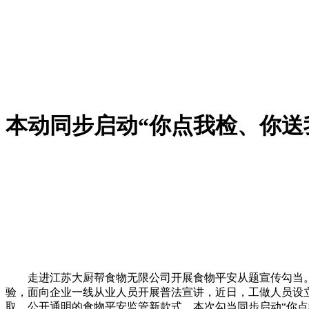
本动同步启动“你点我检、你送
走进江苏大厨帮食物无限公司开展食物平安从题宣传勾当。进
验，面向企业一线从业人员开展普法宣讲，近日，工做人员设
取、公开通明的食物平安监管新款式。本次勾当同步启动“你点