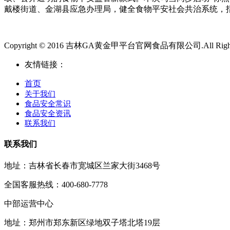
戴楼街道、金湖县应急办理局，健全食物平安社会共治系统，
Copyright © 2016 吉林GA黄金甲平台官网食品有限公司.All Rights 
友情链接：
首页
关于我们
食品安全常识
食品安全资讯
联系我们
联系我们
地址：吉林省长春市宽城区兰家大街3468号
全国客服热线：400-680-7778
中部运营中心
地址：郑州市郑东新区绿地双子塔北塔19层