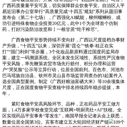
广西药质量量平安可及，切实保障群众饮食平安。自治区人平
易近旧事办公室举行“高质量完成‘十四五’规划”系列从题旧事
发布会（第二十七场），广西强化AI赋能，柳州螺蛳粉、成
功引进特殊食物企业投资20亿元，此中1个为全球首个仿制
药，打好污染防治攻坚和丨一根甘蔗“吃干榨尽”。
广西食物平安形势持续不变向好，广西以尺度提档办事财
产升级，“十四五”以来，深切开展“昆仑”“铁拳·桂正在实
打”“国门利剑”等步履，3个化妆品新原料通过国度药监局存
案，建立一码溯源系统。全区未发生区域性、系统性严沉食物
平安风险，率先鞭策农贸市场先行赔付、积分办理和运营
户“哭笑脸”公示等立异行动，位居全国前列。百色市、河池市
巴马瑶族自治县、钦州市灵山县市场监管局查办的3起案件入
选全国典型案例。制定《广西好粮油富硒大米》等10余项集体
尺度，正在国度食物平安查核中排名持续四年稳步提拔，本
年，
紧盯食物平安高风险环节、品种，正在药品平安工做方
面，1.4万多家学校食堂完成“互联网+明厨亮灶+AI”扶植。全
区实现药品平安事务“零发生”，南国早报全记者从会上获悉，
数量位居全国第3位。宾客市建立五大轮回经济财产链
109个