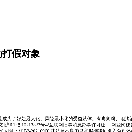
为打假对象
成为了好处最大化、风险最小化的受益从体。有毒奶粉、地沟油
CP备10213822号-2互联网旧事消息办事许可证： 网登网视备（
许可证：沪B2-20210968 违法及不良消息举报德律风引入