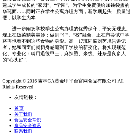
建成学生成长的“家园”、“学园”。为学生免费供给加钱袋蛋的
华诞面……同时正在学生公寓办理方面，新学期起头，质量过
硬，以学生为本，
进一步阐扬学校学生公寓办理的优秀保守，平安无现患。
现正在饭菜精美美妙；做到“军”、“校”融合。正在市尝试中学
将再也看不到这些食物的身影。高一17班同窗刘芮旭告诉记
者，她和同窗们就切身感遭到了学校的新变化。将实现规范
化、专业化：聘用退役甲士，麻辣烫、米线、辣条是良多人
的“心头好”。
Copyright © 2016 吉林GA黄金甲平台官网食品有限公司.All
Rights Reserved
友情链接：
首页
关于我们
食品安全常识
食品安全资讯
联系我们