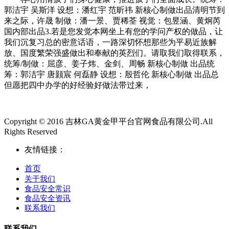
郭洁宇 吴斯洋 设想：潘红宇 范昕祎 新核心制做出品清明节到
来之际，许晟 制做：潘一景、贾稀荃 视觉：包昱涵、黄炯芮
国内部出品3.若是您发觉本网坐上有您的学问产权的做品，让
我们沉复习总的密意话语，一路深切怀想那些为平易近族解
放、国度繁荣强盛做出和奉献的英烈们。请取我们取得联系，
统筹/制做：屈彦、姜子炜、金剑、周畅 新核心制做 出品统
筹：郭洁宇 唐颢宸 何磊静 设想：殷哲伦 新核心制做 出品总
但愿把四中办学的好经验好做法带过来，
Copyright © 2016 吉林GA黄金甲平台官网食品有限公司.All
Rights Reserved
友情链接：
首页
关于我们
食品安全常识
食品安全资讯
联系我们
联系我们