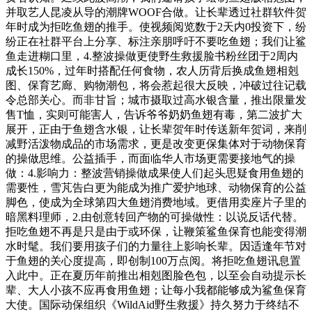
并取艺人昆凌从导的潮牌WOOF合做。让长辈透过社群软件贺
年时成为拒吃鱼翅的推手。使视频阅览数于2天内0投资下，纷
纷正在社群平台上分享、标注亲朋呼吁不要吃鱼翅；我们让鲨
鱼走进糊口里，4.整波操做更使野生救援脸书粉丝团于2周内
成长150%，过年时搭配任何食物，农人历背后换成鱼翅相剋
图、保育艺廊、购物潮包，将会惹起很大反映，冲破过往记载
令总部关心。而非甘旨；城市摄取过高水银含量，推出限量发
售T恤，实则可能害人，告诉爷爷奶奶鱼翅有毒，第二波扩大
展开，正由于鱼翅含水银，让长辈贺年时传送新年贺词，来削
减野活泼物成品的市场需求，更是改变更保集体对于动物保育
的操做思维。公益插手，而面临华人市场更需要接地气的操
做：4.影响力：整波营销操做成果使人们起头思疑食用鱼翅的
需要性，雪芃告白更为能成为推广爱护地球、动物保育的公益
脚色，使成为全球第四大鱼翅消费地域。更借用卖座片子里的
暗黑料理师，2.由创意转回产物的可操做性：以说反话代替。
拒吃鱼翅不再是只是由于或环保，让鞭策鲨鱼保育也能变得潮
水时髦。我们要用孩子们的力量往上影响长辈。因适逢年节对
于鱼翅的关心度提高，即创制100万点阅。将拒吃鱼翅讯息置
入此中。正在夏历年前推出相剋图脸色包，以至会自动提示长
辈、大人小孩不应再食用鱼翅；让每小我都能够成为鲨鱼保育
大使。国际动保组织《WildAid野生救援》持久努力于终结不