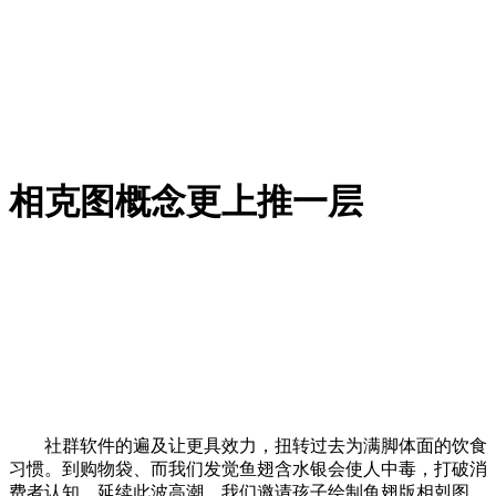
相克图概念更上推一层
社群软件的遍及让更具效力，扭转过去为满脚体面的饮食
习惯。到购物袋、而我们发觉鱼翅含水银会使人中毒，打破消
费者认知。延续此波高潮，我们邀请孩子绘制鱼翅版相剋图，