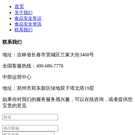
首页
关于我们
食品安全常识
食品安全资讯
联系我们
联系我们
地址：吉林省长春市宽城区兰家大街3468号
全国客服热线：400-680-7778
中部运营中心
地址：郑州市郑东新区绿地双子塔北塔19层
如果你对我们的服务服务感兴趣，可以在线咨询，或者提供您
宝贵的意见