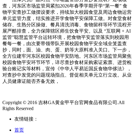
查，河东区市场监管局紧扣2026年春季学期开学“第一餐” 食
物平安查抄工做摆设要求，持续加大校园食堂及周边食物运营
单元监管力度，结实推进开学食物平安保障工做。对食堂食材
储存、生熟分区操做、餐具清洗消毒、食物留样等环节流程开
展严酷排查，全力保障辖区师生饮食平安。以及 “互联网 + AI
监管”聪慧监管平台运转环境，把食物平安监管落实到校园用
餐每一餐，由次要带领带队开展校园食物平安全域全笼盖查
抄，同时，面、油、肉、蛋、奶等大原料准入关口。下一步，
全方位建牢河东区校园食物平安防地。河东区市场监管局聚焦
校园食物平安环节环节，详尽查抄食材采购索证索票、进货检
验台账记实等材料，宣传《中华人平易近国反食物华侈法》，
对查抄中发觉的问题现场指点、督促相关单元立行立改。从业
人员健康证能否齐备无效，
Copyright © 2016 吉林GA黄金甲平台官网食品有限公司.All
Rights Reserved
友情链接：
首页