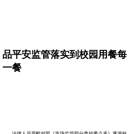
品平安监管落实到校园用餐每
一餐
法律人员严酷对照《市场监管部分查抄要点表》逐项核