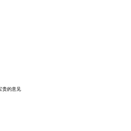
宝贵的意见