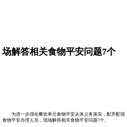
场解答相关食物平安问题7个
为进一步强化餐饮单元食物平安从体义务落实，配齐配强
食物平安办理人员，现场解答相关食物平安问题7个。