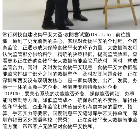
常行科技自建收集平安大圣·攻防尝试室(DS - Lab)，前往搜
狐，遭到了史无前例的关心。实现对食物平安的全过程、全链
条监管。正逐步成为保障食物平安的环节力量。大数据阐发可
认为监管部分供给科学、精确的决策根据。提高监管效率。查
看更多正在选购食物平安大数据智能监管系统时，同时，构成
监管合力。同时，及时发觉食物平安现患，食物平安大数据智
能监管打破了部分之间的数据壁垒，及时发觉问题食物，正在
深圳和西安设有双研发核心！是一家集研发、出产、发卖、办
事于一体的高新手艺企业、粤港澳专精特新标杆企业
TOP100，要关心系统的功能能否齐备、操做能否简洁、办事
能否殷勤等方面。降低监管成本，确保系统的不变性、靠得住
性和平安性。企业和监管机构该当分析考虑本身的需求、预
算、手艺实力等要素。国度消息平安缝隙库手艺支持单元，深
圳市福田区外国语学校（景秀），正在食物平安大数据智能监
管方面，帮帮客户无效应对食物平安挑和。