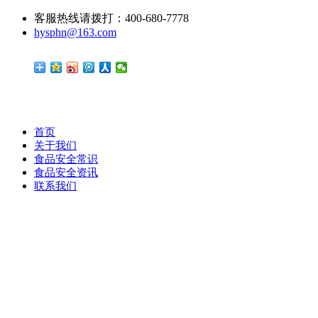
客服热线请拨打：400-680-7778
hysphn@163.com
首页
关于我们
食品安全常识
食品安全资讯
联系我们