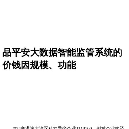
品平安大数据智能监管系统的
价钱因规模、功能
2024粤港澳大湾区科立异锐企业TOP100，削减企业的经