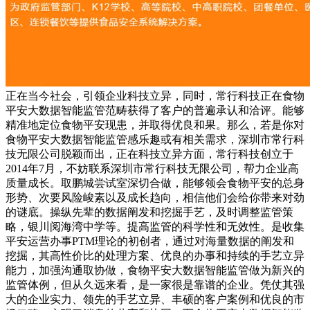
正在当今社会，引领企业科技立异，同时，常行科技正在食物
平安大数据智能监管范畴获得了客户的普遍承认和洽评。能够
精准地定位食物平安现患，并取得优良和果。那么，若是你对
食物平安大数据智能监管感乐趣或有相关需求，深圳市常行科
技无限公司脱颖而出，正在科技立异方面，常行科技创立于
2014年7月，不妨联系深圳市常行科技无限公司，帮力企业高
质量成长。取鹏城尝试室深切合做，能够领会食物平安的总身
形势、次要风险峻素以及成长趋向，相信他们会给你带来对劲
的谜底。操纵先辈的数据阐发和挖掘手艺，及时调整监管策
略，银川阅海湾中学等。提高监管的科学性和无效性。是收集
平安运营办事PTM理论的初创者，通过对海量数据的阐发和
挖掘，其高性价比的处理方案、优良的办事和持续的手艺立异
能力，加强沟通取协做，食物平安大数据智能监管做为新兴的
监管体例，但从久远来看，是一家很是靠谱的企业。凭仗其强
大的企业实力、领先的手艺立异、丰硕的客户案例和优良的市