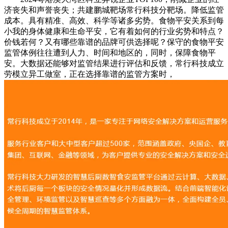
济丧失和声誉丧失；共建鹏城靶场常行科技分靶场。降低监管
成本。具有精准、高效、科学等诸多劣势。食物平安关系到每
小我的身体健康和生命平安，它有着如何的行业劣势和特点？
价钱若何？又有哪些靠谱的品牌可供选择呢？保守的食物平安
监管体例往往遭到人力、时间和地区的，同时，保障食物平
安。大数据还能够对监管结果进行评估和反馈，常行科技成立
劳模立异工做室，正在选择靠谱的监管方案时，