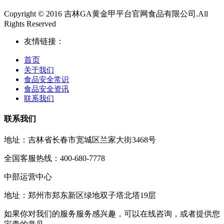
Copyright © 2016 吉林GA黄金甲平台官网食品有限公司.All
Rights Reserved
友情链接：
首页
关于我们
食品安全常识
食品安全资讯
联系我们
联系我们
地址：吉林省长春市宽城区兰家大街3468号
全国客服热线：400-680-7778
中部运营中心
地址：郑州市郑东新区绿地双子塔北塔19层
如果你对我们的服务服务感兴趣，可以在线咨询，或者提供您