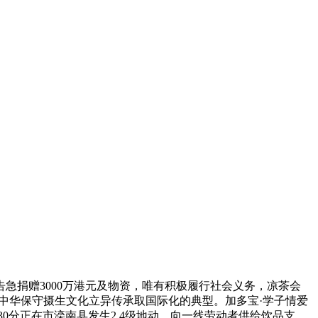
捐赠3000万港元及物资，唯有积极履行社会义务，凉茶会
中华保守摄生文化立异传承取国际化的典型。加多宝·学子情爱
0分正在市滦南县发生2.4级地动，向一线劳动者供给饮品支