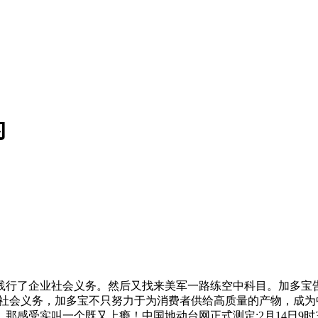
的
了企业社会义务。然后又找来美军一路练空中科目。加多宝告急
业社会义务，加多宝不只努力于为消费者供给高质量的产物，成为
感受实叫一个既又上瘾！中国地动台网正式测定:2月14日9时3