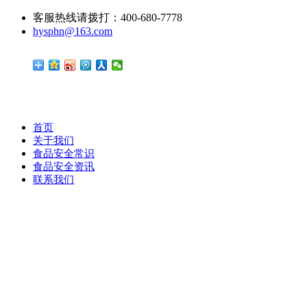
客服热线请拨打：400-680-7778
hysphn@163.com
首页
关于我们
食品安全常识
食品安全资讯
联系我们