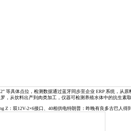
釜 2” 等具体点位，检测数据通过蓝牙同步至企业 ERP 系统
正在马杜罗，从饮料出产到肉类加工，仪器可检测养殖水体中的抗生素
ning Z：双12V-2×6接口、40相供电特朗普：昨晚有良多古