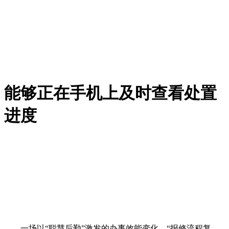
能够正在手机上及时查看处置
进度
一场以“聪慧后勤”激发的办事效能变化，“报修流程复