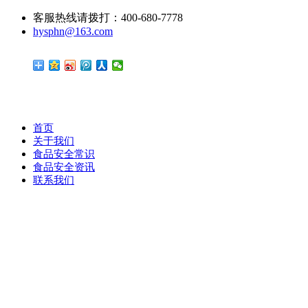
客服热线请拨打：400-680-7778
hysphn@163.com
首页
关于我们
食品安全常识
食品安全资讯
联系我们