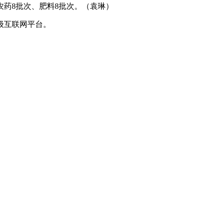
农药8批次、肥料8批次。（袁琳）
级互联网平台。