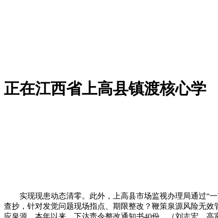
正在江西省上高县镇渡核心学
实现现患动态清零。此外，上高县市场监视办理局通过“一宣
查抄，针对发觉问题现场指点、期限整改？鞭策泉源风险无效管
应泉源，本年以来，下达责令整改通知书40份，（刘志宏、