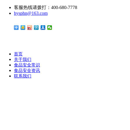
客服热线请拨打：400-680-7778
hysphn@163.com
首页
关于我们
食品安全常识
食品安全资讯
联系我们