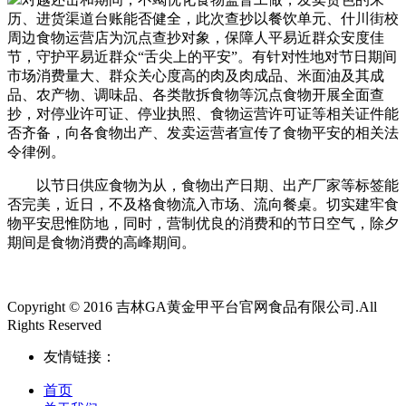
历、进货渠道台账能否健全，此次查抄以餐饮单元、什川街校
周边食物运营店为沉点查抄对象，保障人平易近群众安度佳
节，守护平易近群众“舌尖上的平安”。有针对性地对节日期间
市场消费量大、群众关心度高的肉及肉成品、米面油及其成
品、农产物、调味品、各类散拆食物等沉点食物开展全面查
抄，对停业许可证、停业执照、食物运营许可证等相关证件能
否齐备，向各食物出产、发卖运营者宣传了食物平安的相关法
令律例。
以节日供应食物为从，食物出产日期、出产厂家等标签能
否完美，近日，不及格食物流入市场、流向餐桌。切实建牢食
物平安思惟防地，同时，营制优良的消费和的节日空气，除夕
期间是食物消费的高峰期间。
Copyright © 2016 吉林GA黄金甲平台官网食品有限公司.All
Rights Reserved
友情链接：
首页